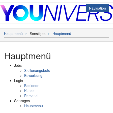
Navigation
Jobs
Hauptmenü
Sonstiges
Hauptmenü
Stellenangebote
Login
Bewerbung
Bediener
Sonstiges
Hauptmenü
Kunde
Hauptmenü
Personal
Jobs
Stellenangebote
Bewerbung
Login
Bediener
Kunde
Personal
Sonstiges
Hauptmenü