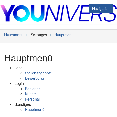
Navigation
Jobs
Hauptmenü
Sonstiges
Hauptmenü
Stellenangebote
Login
Bewerbung
Bediener
Sonstiges
Hauptmenü
Kunde
Hauptmenü
Personal
Jobs
Stellenangebote
Bewerbung
Login
Bediener
Kunde
Personal
Sonstiges
Hauptmenü